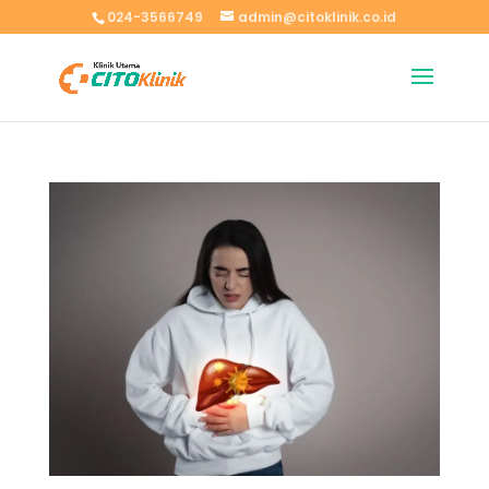
024-3566749
admin@citoklinik.co.id