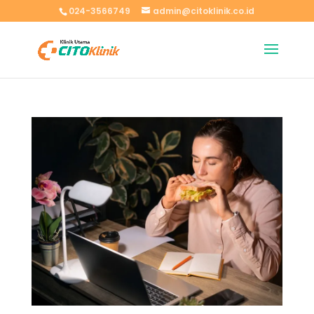
024-3566749
admin@citoklinik.co.id