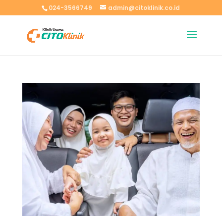
024-3566749
admin@citoklinik.co.id