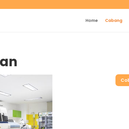
Home
Cabang
tan
Cob