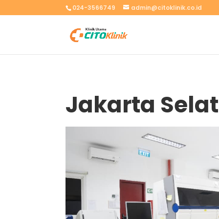
024-3566749
admin@citoklinik.co.id
Jakarta Sela