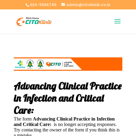
024-3566749
admin@citoklinik.co.id