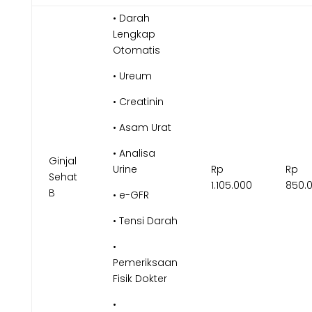
• Darah
Lengkap
Otomatis
• Ureum
• Creatinin
• Asam Urat
• Analisa
Ginjal
Urine
Rp
Rp
Sehat
1.105.000
850.
B
• e-GFR
• Tensi Darah
•
Pemeriksaan
Fisik Dokter
•