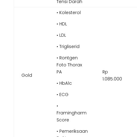
Tensi Darah
• Kolesterol
• HDL
• LDL
• Trigliserid
• Rontgen
Foto Thorax
PA
Rp
Gold
1.085.000
• HbA1c
• ECG
•
Framingharm
Score
• Pemeriksaan