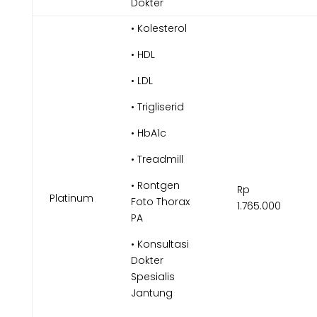
Dokter
• Kolesterol
• HDL
• LDL
• Trigliserid
• HbA1c
• Treadmill
• Rontgen
Rp
Platinum
Foto Thorax
1.765.000
PA
• Konsultasi
Dokter
Spesialis
Jantung