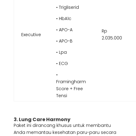
• Trigliserid
• HbA1c
• APO-A
Rp
Executive
2.035.000
• APO-B
• Lpa
• ECG
•
Framingharm
Score + Free
Tensi
3. Lung Care Harmony
Paket ini dirancang khusus untuk membantu
Anda memantau kesehatan paru-paru secara