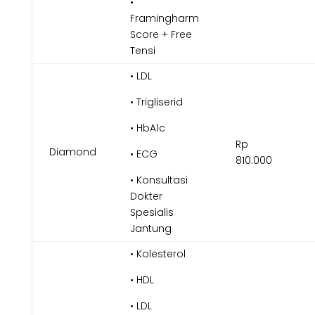
•
Framingharm
Score + Free
Tensi
• LDL
• Trigliserid
• HbA1c
Rp
Diamond
• ECG
810.000
• Konsultasi
Dokter
Spesialis
Jantung
• Kolesterol
• HDL
• LDL