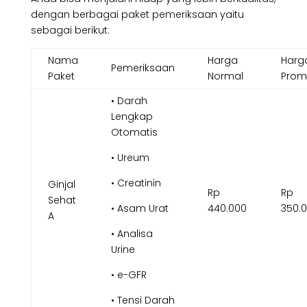
dengan berbagai paket pemeriksaan yaitu
sebagai berikut:
Nama
Harga
Harg
Pemeriksaan
Paket
Normal
Pro
• Darah
Lengkap
Otomatis
• Ureum
• Creatinin
Ginjal
Rp
Rp
Sehat
• Asam Urat
440.000
350.
A
• Analisa
Urine
• e-GFR
• Tensi Darah