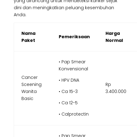
yang dirancang untuk mendeteksi kanker sejak
dini dan meningkatkan peluang kesembuhan
Anda.
Nama
Harga
Pemeriksaan
Paket
Normal
• Pap Smear
Konvensional
Cancer
• HPV DNA
Sceening
Rp
Wanita
• Ca 15-3
3.400.000
Basic
• Ca 12-5
• Calprotectin
• Pap Smear