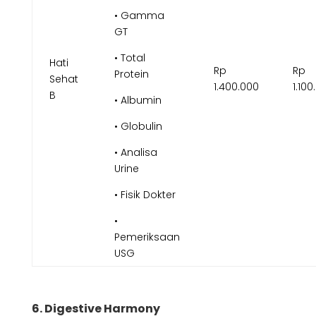
• Gamma
GT
• Total
Hati
Rp
Rp
Protein
Sehat
1.400.000
1.100
B
• Albumin
• Globulin
• Analisa
Urine
• Fisik Dokter
•
Pemeriksaan
USG
6. Digestive Harmony