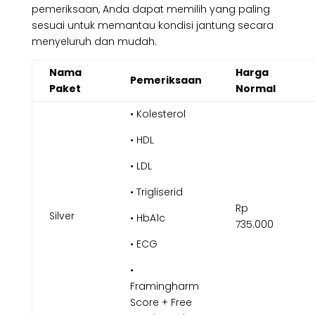
pemeriksaan, Anda dapat memilih yang paling
sesuai untuk memantau kondisi jantung secara
menyeluruh dan mudah.
Nama
Harga
Pemeriksaan
Paket
Normal
• Kolesterol
• HDL
• LDL
• Trigliserid
Rp
Silver
• HbA1c
735.000
• ECG
•
Framingharm
Score + Free