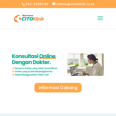
024-3566749
admin@citoklinik.co.id
Informasi Cabang