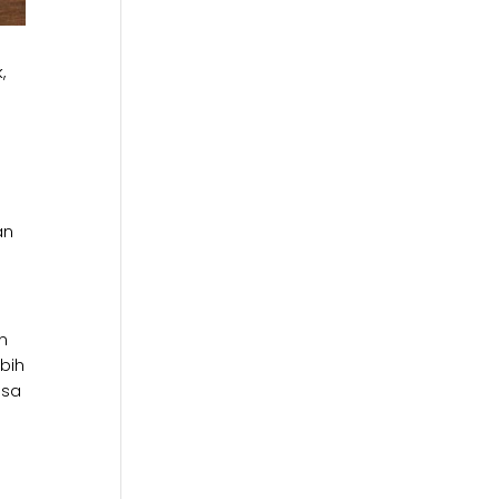
,
n
an
n
ebih
isa