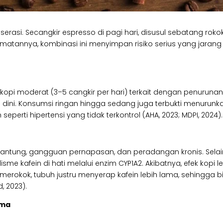
rasi. Secangkir espresso di pagi hari, disusul sebatang rokok
enikmatannya, kombinasi ini menyimpan risiko serius yang jarang
kopi moderat (3–5 cangkir per hari) terkait dengan penuruna
n dini. Konsumsi ringan hingga sedang juga terbukti menurunk
in seperti hipertensi yang tidak terkontrol (AHA, 2023; MDPI, 2024).
t jantung, gangguan pernapasan, dan peradangan kronis. Selai
e kafein di hati melalui enzim CYP1A2. Akibatnya, efek kopi l
 merokok, tubuh justru menyerap kafein lebih lama, sehingga b
 2023).
ama