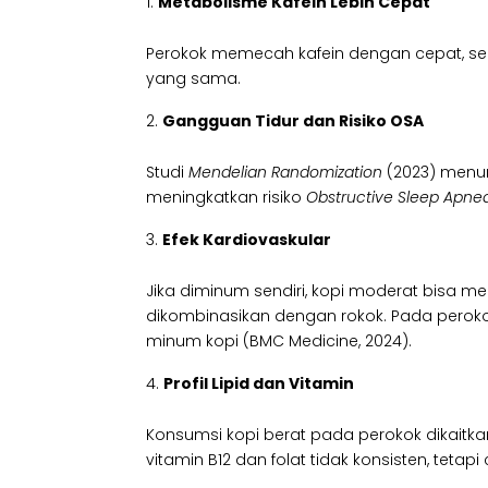
Metabolisme Kafein Lebih Cepat
Perokok memecah kafein dengan cepat, seh
yang sama.
Gangguan Tidur dan Risiko OSA
Studi
Mendelian Randomization
(2023) menun
meningkatkan risiko
Obstructive Sleep Apne
Efek Kardiovaskular
Jika diminum sendiri, kopi moderat bisa mel
dikombinasikan dengan rokok. Pada perokok
minum kopi (BMC Medicine, 2024).
Profil Lipid dan Vitamin
Konsumsi kopi berat pada perokok dikaitk
vitamin B12 dan folat tidak konsisten, teta