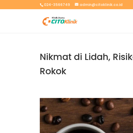
024-3566749
admin@citoklinik.co.id
Nikmat di Lidah, Ris
Rokok