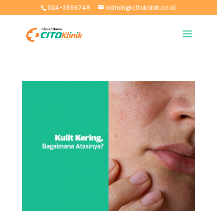
024-3566749
admin@citoklinik.co.id