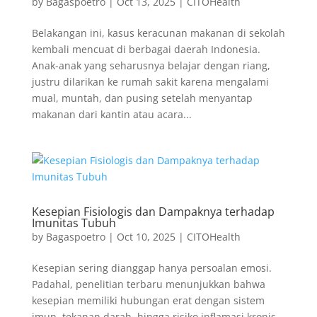
by
Bagaspoetro
|
Oct 13, 2025
|
CITOHealth
Belakangan ini, kasus keracunan makanan di sekolah
kembali mencuat di berbagai daerah Indonesia.
Anak-anak yang seharusnya belajar dengan riang,
justru dilarikan ke rumah sakit karena mengalami
mual, muntah, dan pusing setelah menyantap
makanan dari kantin atau acara...
Kesepian Fisiologis dan Dampaknya terhadap
Imunitas Tubuh
by
Bagaspoetro
|
Oct 10, 2025
|
CITOHealth
Kesepian sering dianggap hanya persoalan emosi.
Padahal, penelitian terbaru menunjukkan bahwa
kesepian memiliki hubungan erat dengan sistem
imun, tekanan darah, hingga risiko inflamasi kronis.